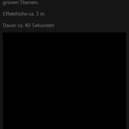
grünen Sternen.
Effekthöhe ca. 3 m
Dauer ca. 40 Sekunden